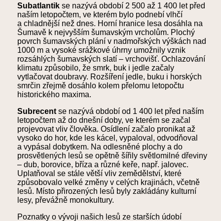
Subatlantik
se nazývá období 2 500 až 1 400 let před
naším letopočtem, ve kterém bylo podnebí vlhčí
a chladnější než dnes. Horní hranice lesa dosáhla na
Šumavě k nejvyšším šumavským vrcholům. Plochý
povrch šumavských plání v nadmořských výškách nad
1000 m a vysoké srážkové úhrny umožnily vznik
rozsáhlých šumavských slatí – vrchovišť. Ochlazování
klimatu způsobilo, že smrk, buk i jedle začaly
vytlačovat doubravy. Rozšíření jedle, buku i horských
smrčin zřejmě dosáhlo kolem přelomu letopočtu
historického maxima.
Subrecent
se nazývá období od 1 400 let před naším
letopočtem až do dnešní doby, ve kterém se začal
projevovat vliv člověka. Osídlení začalo pronikat až
vysoko do hor, kde les kácel, vypaloval, odvodňoval
a vypásal dobytkem. Na odlesněné plochy a do
prosvětlených lesů se opětně šířily světlomilné dřeviny
– dub, borovice, bříza a různé keře, např. jalovec.
Uplatňoval se stále větší vliv zemědělství, které
způsobovalo velké změny v celých krajinách, včetně
lesů. Místo přirozených lesů byly zakládány kulturní
lesy, převážně monokultury.
Poznatky o vývoji našich lesů ze starších údobí