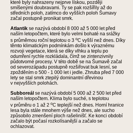
které byly nahrazeny nejprve lískou, později
smíšenými doubravami. Ty se pak rozšířily až do
středních poloh, zatímco do vyšších poloh Šumavy
začal postupně pronikat smrk.
Atlantik
se nazývá období
8 000 až 5 000 let před
naším letopočtem, které bylo velmi bohaté na srážky
o
s průměrnou roční teplotou o 3
C vyšší než dnes. Díky
těmto klimatickým podmínkám došlo k výraznému
rozvoji vegetace, která se díky vlhku a teplu po
odumření rychle rozkládala, čímž se zintenzivnily
půdotvorné procesy. V této době se na Šumavě začal
od severozápadu postupně rozšiřovat buk lesní, se
zpožděním o 500 - 1 000 let i jedle. Zhruba před 7 000
lety se stal smrk ztepilý dominantní dřevinou
v nejvyšších polohách.
Subboreál
se nazývá období 5 000 až 2 500 let před
naším letopočtem. Klima bylo suché, s teplotou
o
v průměru o 1 až 2
C teplejší než dnes.
Horní hranice
lesa byla stále mnohem výše než dnes, ale sucho
způsobilo zmenšení ploch rašelinišť. Ke konci období
začalo být počasí rozkolísanější a začalo se
ochlazovat.