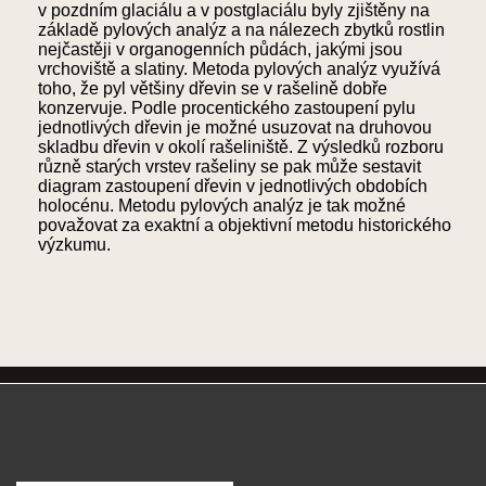
v pozdním glaciálu a v postglaciálu byly zjištěny na
základě pylových analýz a na nálezech zbytků rostlin
nejčastěji v organogenních půdách, jakými jsou
vrchoviště a slatiny. Metoda pylových analýz využívá
toho, že pyl většiny dřevin se v rašelině dobře
konzervuje. Podle procentického zastoupení pylu
jednotlivých dřevin je možné usuzovat na druhovou
skladbu dřevin v okolí rašeliniště. Z výsledků rozboru
různě starých vrstev rašeliny se pak může sestavit
diagram zastoupení dřevin v jednotlivých obdobích
holocénu. Metodu pylových analýz je tak možné
považovat za exaktní a objektivní metodu historického
výzkumu.