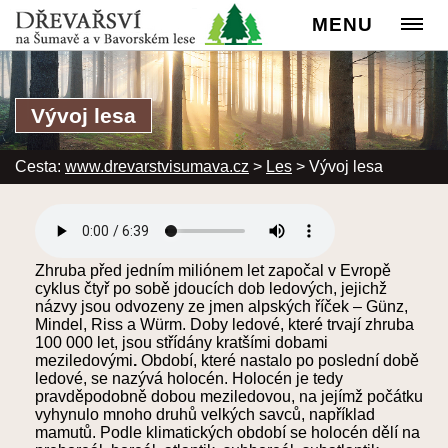
MENU
Vývoj lesa
Cesta:
www.drevarstvisumava.cz
>
Les
>
Vývoj lesa
Zhruba před jedním miliónem let započal v Evropě
cyklus čtyř po sobě jdoucích dob ledových, jejichž
názvy jsou odvozeny ze jmen alpských říček – Günz,
Mindel, Riss a Würm. Doby ledové, které trvají zhruba
100 000 let, jsou střídány kratšími dobami
meziledovými
.
Období, které nastalo po poslední době
ledové, se nazývá holocén. Holocén je tedy
pravděpodobně dobou meziledovou, na jejímž počátku
vyhynulo mnoho druhů velkých savců, například
mamutů. Podle klimatických období se holocén dělí na