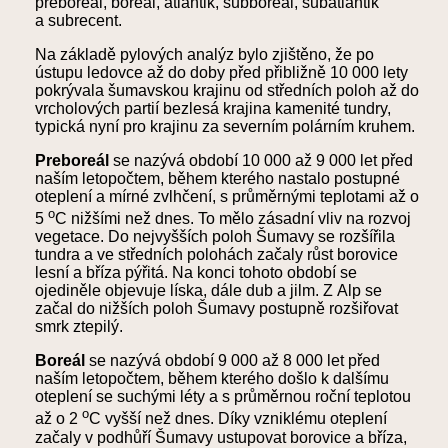
preboreál, boreál, atlantik, subboreál, subatlantik
a subrecent.
Na základě pylových analýz bylo zjištěno, že po
ústupu ledovce až do doby před přibližně 10 000 lety
pokrývala šumavskou krajinu od středních poloh až do
vrcholových partií bezlesá krajina kamenité tundry,
typická nyní pro krajinu za severním polárním kruhem.
Preboreál
se nazývá období 10 000 až 9 000 let před
naším letopočtem, během kterého nastalo postupné
oteplení a mírné zvlhčení, s průměrnými teplotami až o
o
5
C nižšími než dnes. To mělo zásadní vliv na rozvoj
vegetace. Do nejvyšších poloh Šumavy se rozšířila
tundra a ve středních polohách začaly růst borovice
lesní a bříza pýřitá. Na konci tohoto období se
ojediněle objevuje líska, dále dub a jilm. Z Alp se
začal do nižších poloh Šumavy postupně rozšiřovat
smrk ztepilý.
Boreál
se nazývá období
9 000 až 8 000 let před
naším letopočtem, během kterého došlo k dalšímu
oteplení se suchými léty a s průměrnou roční teplotou
o
až o 2
C vyšší než dnes. Díky vzniklému oteplení
začaly v podhůří Šumavy ustupovat borovice a bříza,