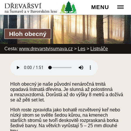
MENU
Hloh obecný
Cesta:
www.drevarstvisumava.cz
>
Les
>
Listnáče
Hloh obecný je naše původní nenáročná trnitá
opadavá listnatá dřevina. Je slunná až polostinná
a mrazuvzdorná. Dorůstá až do výšky 8 metrů a dožívá
se až pěti set let.
Hloh roste zpravidla jako bohatě rozvětvený keř nebo
nízký strom se světle šedou kůrou, na kmenech
starších stromů se tvoří deskovitě rozpraskaná borka
šedivé barvy. Na větvích vyrůstají 5 – 25 mm dlouhé
trny.