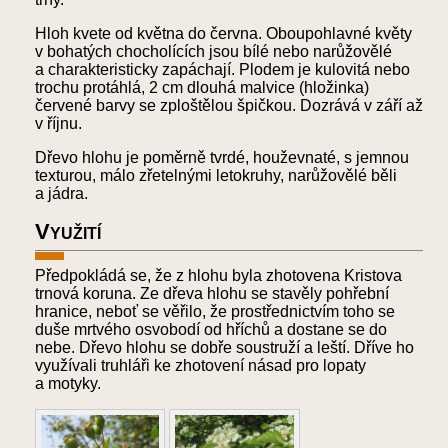
Hloh kvete od května do června. Oboupohlavné květy
v bohatých chocholících jsou bílé nebo narůžovělé
a charakteristicky zapáchají. Plodem je kulovitá nebo
trochu protáhlá, 2 cm dlouhá malvice (hložinka)
červené barvy se zploštělou špičkou. Dozrává v září až
v říjnu.
Dřevo hlohu je poměrně tvrdé, houževnaté, s jemnou
texturou, málo zřetelnými letokruhy, narůžovělé běli
a jádra.
Využití
Předpokládá se, že z hlohu byla zhotovena Kristova
trnová koruna. Ze dřeva hlohu se stavěly pohřební
hranice, neboť se věřilo, že prostřednictvím toho se
duše mrtvého osvobodí od hříchů a dostane se do
nebe. Dřevo hlohu se dobře soustruží a leští. Dříve ho
využívali truhláři ke zhotovení násad pro lopaty
a motyky.